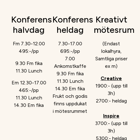
Konferens
Konferens
Kreativt
halvdag
heldag
mötesrum
Fm 7.30-12.00
7.30-17.00
(Endast
495:-/pp
695:-/pp
lokalhyra,
7.00
Samtliga priser
9.30 Fm fika
Ankomstkaffe
ex m)
11.30 Lunch
9.30 Fm fika
Creative
11.30 Lunch
Em 12.30-17.00
1900:- (upp till
14.30 Em fika
465:-/pp
3h)
Frukt och godis
11.30 Lunch
2700:- heldag
finns uppdukat
14.30 Em fika
i mötesrummet
Inspire
3700:- (upp till
3h)
5300:- heldag