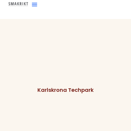
content
Konferens
Behöver du ett rum som är perfekt anpassat för möten
och konferenser med kollegor eller kunder?
Karlskrona Techpark