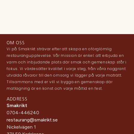
OM OSS
Vi på Smakrikt strävar efter att skapa en oförglömlig
restaurangupplevelse. Vår mission är enkel: att erbjuda en
varm och inbjudande plats där smak och gemenskap står i
fokus. Vi värdesätter kvalitet i varje steg, från våra noggrant
utvalda råvaror till den omsorg vi lägger på varje maträtt.
Tillsammans med er vill vi bygga en gemenskap där
matlagning är en konst och varje måltid en fest.
ADDRESS
Smakrikt
0704-446240
restaurang@smakrikt.se
Nickelvägen 1