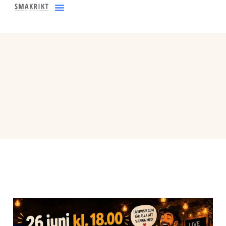
content
På gång på Smakrikt
Upptäck våra spännande evenemang här! Med en mängd
olika aktiviteter, här finns något för alla. Håll dig
informerad och boka din plats för att inte missa något!