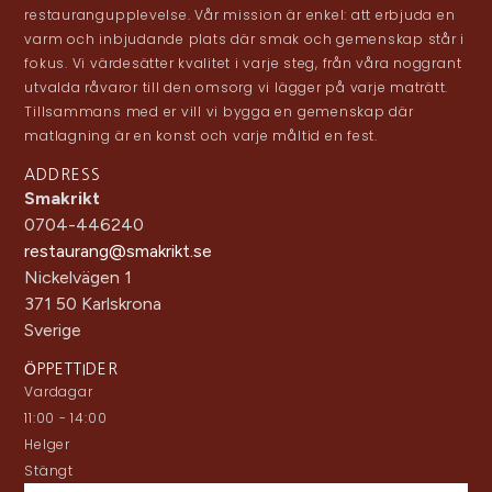
restaurangupplevelse. Vår mission är enkel: att erbjuda en
varm och inbjudande plats där smak och gemenskap står i
fokus. Vi värdesätter kvalitet i varje steg, från våra noggrant
utvalda råvaror till den omsorg vi lägger på varje maträtt.
Tillsammans med er vill vi bygga en gemenskap där
matlagning är en konst och varje måltid en fest.
ADDRESS
Smakrikt
0704-446240
restaurang@smakrikt.se
Nickelvägen 1
371 50 Karlskrona
Sverige
ÖPPETTIDER
Vardagar
11:00 - 14:00
Helger
Stängt