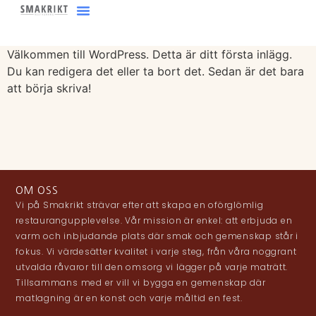
content
Välkommen till WordPress. Detta är ditt första inlägg.
Du kan redigera det eller ta bort det. Sedan är det bara
att börja skriva!
OM OSS
Vi på Smakrikt strävar efter att skapa en oförglömlig
restaurangupplevelse. Vår mission är enkel: att erbjuda en
varm och inbjudande plats där smak och gemenskap står i
fokus. Vi värdesätter kvalitet i varje steg, från våra noggrant
utvalda råvaror till den omsorg vi lägger på varje maträtt.
Tillsammans med er vill vi bygga en gemenskap där
matlagning är en konst och varje måltid en fest.